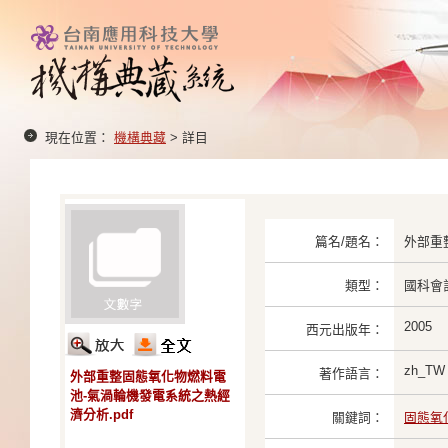
現在位置：
機構典藏
> 詳目
篇名/題名：
外部重
類型：
國科會
2005
西元出版年：
zh_TW
著作語言：
外部重整固態氧化物燃料電
池-氣渦輪機發電系統之熱經
濟分析.pdf
關鍵詞：
固態氧化