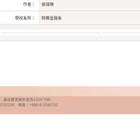
作者：
侯瑞琳
學校系所：
財務金融系
chnology 最佳觀賞解析度為1024*768
32106 傳真：+886-6-2540702