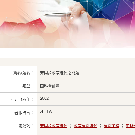
篇名/題名：
非同步離散迭代之問題
類型：
國科會計畫
2002
西元出版年：
zh_TW
著作語言：
關鍵詞：
非同步離散迭代
；
離散混亂迭代
；
混亂策略
；
布林