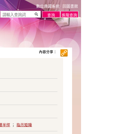
數位典藏系統
回圖書館
內容分享：
璞半徑
；
指示矩陣