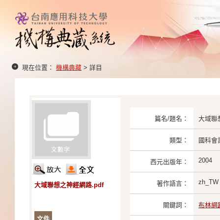
現在位置：
機構典藏
> 詳目
篇名/題名：
大域聯
類型：
國科會
2004
西元出版年：
zh_TW
著作語言：
大域聯想之神經網路.pdf
關鍵詞：
布林網
文件