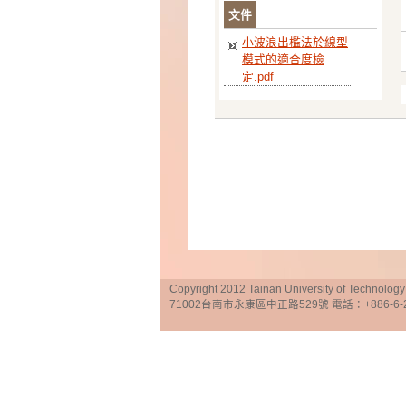
文件
小波浪出檻法於線型
模式的適合度檢
定.pdf
Copyright 2012 Tainan University of Te
71002台南市永康區中正路529號 電話：+886-6-25