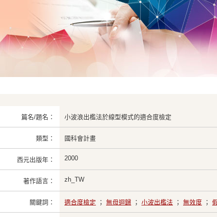
篇名/題名：
小波浪出檻法於線型模式的適合度檢定
類型：
國科會計畫
2000
西元出版年：
zh_TW
著作語言：
關鍵詞：
適合度檢定
；
無母迴歸
；
小波出檻法
；
無效度
；