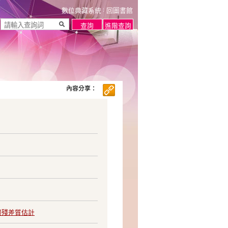
數位典藏系統
回圖書館
內容分享：
假殘差質估計