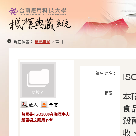
現在位置：
機構典藏
> 詳目
篇名/題名：
I
摘要：
本
食品
曾國書-ISO2000在咖哩牛肉
殺
殺菌袋之應用.pdf
收