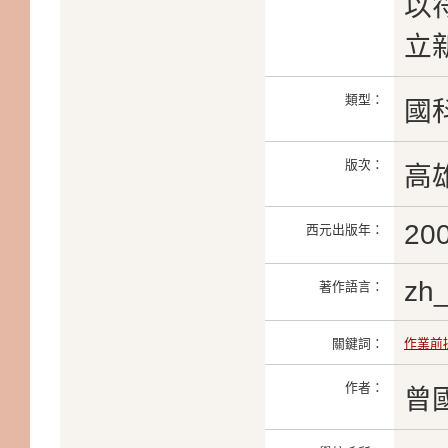
以符
立
類型：
國
版次：
高
20
西元出版年：
zh
著作語言：
關鍵詞：
作業前
作者：
曾