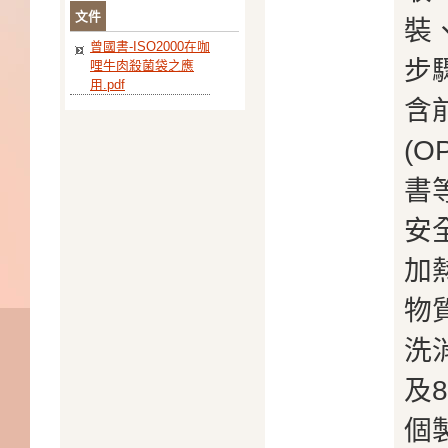
文件
裝
曾國書-ISO2000在咖
步
哩牛肉殺菌袋之應
用.pdf
含
(
書
安
加
物
洗
及
個