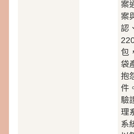
案通
案
認
2
包
袋
抱怨
件
驗證
理
系