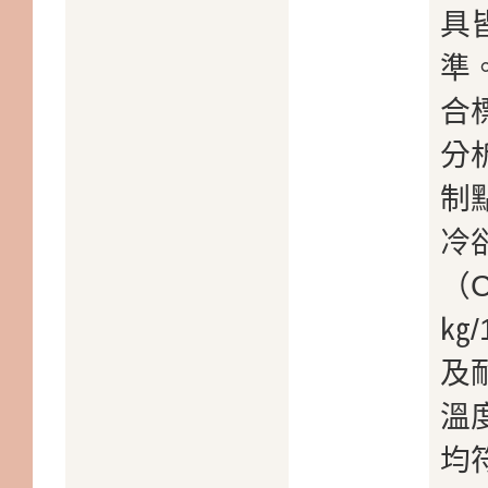
具
準
合
分
制
冷
（
㎏/
及
溫
均