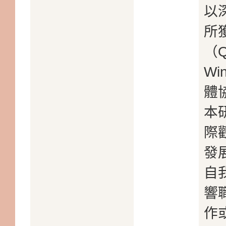
以
所
（Qu
Wi
體
本
際
發
自
響
作