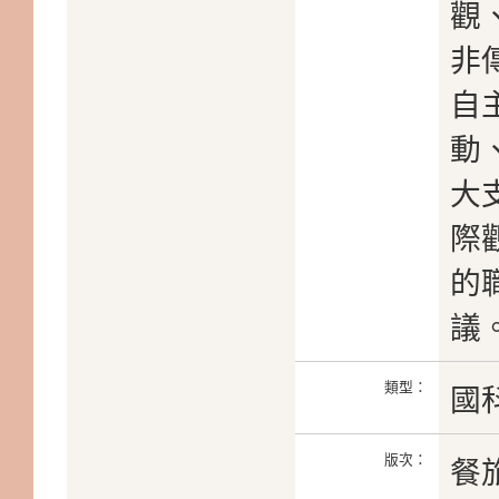
觀
非
自
動
大
際
的
議
類型：
國
版次：
餐