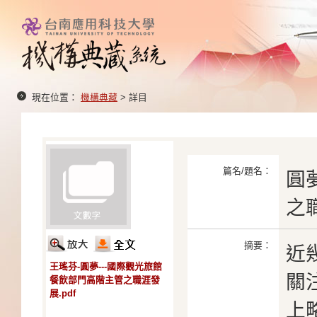
現在位置：
機構典藏
> 詳目
篇名/題名：
圓
之
摘要：
近
王瑤芬-圓夢---國際觀光旅館
關
餐飲部門高階主管之職涯發
展.pdf
上