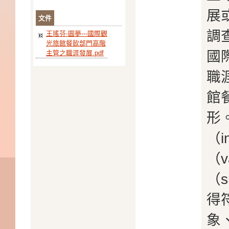
展
文件
調
王瑤芬-圓夢---國際觀
光旅館餐飲部門高階
國
主管之職涯發展.pdf
職
館
形
（i
（v
（s
得
象