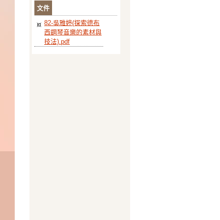
文件
82-吳雅婷(探索德布
西鋼琴音樂的素材與
技法).pdf