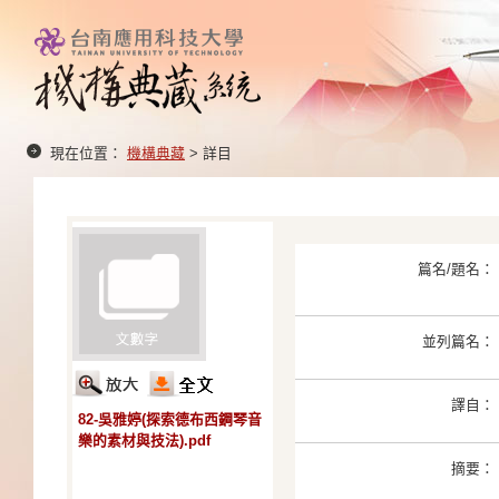
現在位置：
機構典藏
> 詳目
篇名/題名：
並列篇名：
譯自：
82-吳雅婷(探索德布西鋼琴音
樂的素材與技法).pdf
摘要：