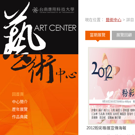
現在位置：
藝術中心
> 詳目
當期展覽
展覽回顧
回首頁
中心簡介
歷年展覽
作品典藏
2012粉彩聯展宣傳海報