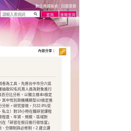
數位典藏系統
回圖書館
內容分享：
問卷為工具，先將台中市分六區
樣抽取92名托育人員為對象進行
與百分比分析，以獨立樣本t檢定
，其中性別與機構類型以t檢定進
分析。研究發現，只22.8%受
私立）對18小時在職研習課程
育程度、年資、規模、區域對
則在「研習在假日進行很恰當」
制、分類制與必修制。2.建立課