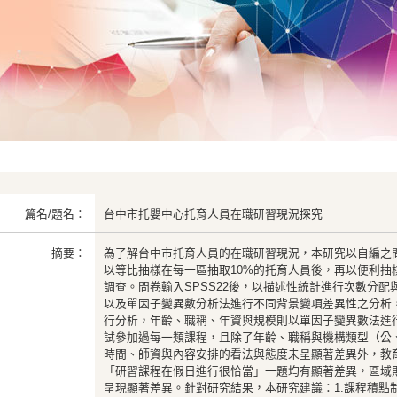
篇名/題名：
台中市托嬰中心托育人員在職研習現況探究
摘要：
為了解台中市托育人員的在職研習現況，本研究以自編之
以等比抽樣在每一區抽取10%的托育人員後，再以便利抽
調查。問卷輸入SPSS22後，以描述性統計進行次數分配
以及單因子變異數分析法進行不同背景變項差異性之分析
行分析，年齡、職稱、年資與規模則以單因子變異數法進行
試參加過每一類課程，且除了年齡、職稱與機構類型（公、
時間、師資與內容安排的看法與態度未呈顯著差異外，教
「研習課程在假日進行很恰當」一題均有顯著差異，區域
呈現顯著差異。針對研究結果，本研究建議：1.課程積點