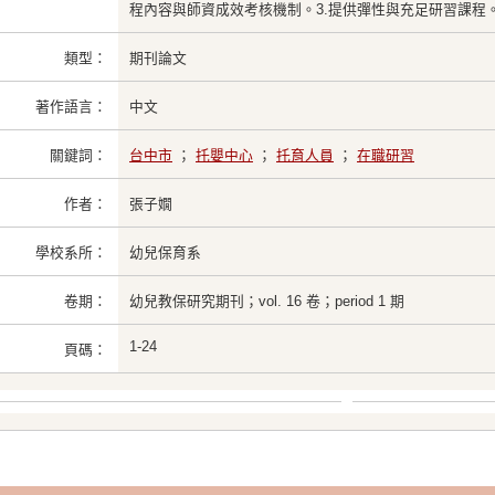
程內容與師資成效考核機制。3.提供彈性與充足研習課程
類型：
期刊論文
著作語言：
中文
關鍵詞：
台中市
；
托嬰中心
；
托育人員
；
在職研習
作者：
張子嫺
學校系所：
幼兒保育系
卷期：
幼兒教保研究期刊；vol. 16 卷；period 1 期
1-24
頁碼：