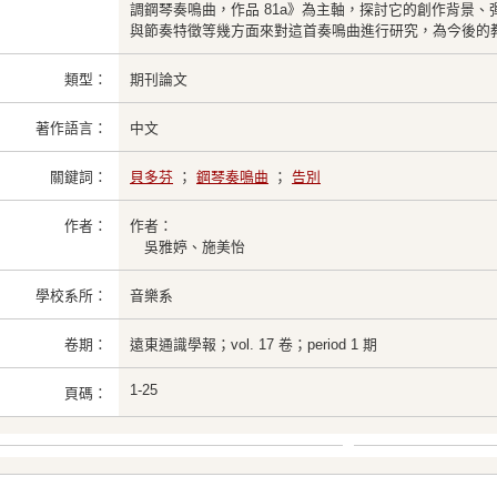
調鋼琴奏鳴曲，作品 81a》為主軸，探討它的創作背景
與節奏特徵等幾方面來對這首奏鳴曲進行研究，為今後的
類型：
期刊論文
著作語言：
中文
關鍵詞：
貝多芬
；
鋼琴奏鳴曲
；
告別
作者：
作者：
吳雅婷、施美怡
學校系所：
音樂系
卷期：
遠東通識學報；vol. 17 卷；period 1 期
1-25
頁碼：