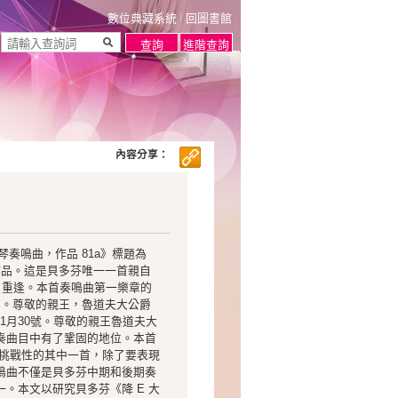
數位典藏系統
回圖書館
內容分享：
E 大調鋼琴奏鳴曲，作品 81a》標題為
作的作品。這是貝多芬唯一一首親自
、重逢。本首奏鳴曲第一樂章的
也納。尊敬的親王，魯道夫大公爵
1月30號。尊敬的親王魯道夫大
奏曲目中有了鞏固的地位。本首
富挑戰性的其中一首，除了要表現
鳴曲不僅是貝多芬中期和後期奏
。本文以研究貝多芬《降 E 大