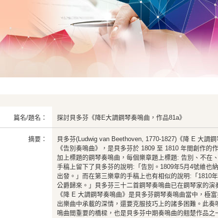
篇名/題名：
探討貝多芬《降E大調鋼琴奏鳴曲，作品81a》
摘要：
貝多芬(Ludwig van Beethoven, 1770-1827)《降 
《告別奏鳴曲》，是貝多芬於 1809 至 1810 年間創
加上標題的鋼琴奏鳴曲，每個樂章題上標題: 告別、不在
手稿上留下了貝多芬的說明:「告別。1809年5月4號維
出發。」而在第三樂章的手稿上也有相似的說明:「1810年
公爵歸來。」貝多芬三十二首鋼琴奏鳴曲已在鋼琴家的演
《降 E 大調鋼琴奏鳴曲》是貝多芬鋼琴奏鳴曲當中，極
出樂曲中承載的深情，還要克服技巧上的諸多困難。此奏
鳴曲間重要的橋樑，也是貝多芬中期奏鳴曲的翹楚作品之一