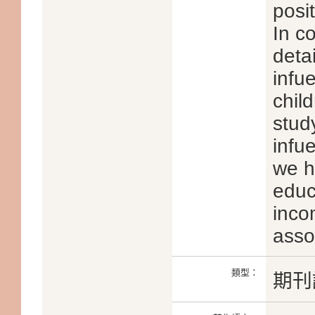
posi
In co
deta
infu
chil
study
infu
we h
educ
inco
asso
類型：
期刊