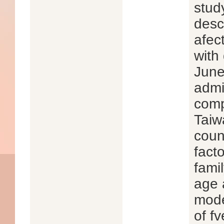
stud
desc
afect
with
June
admi
comp
Taiw
count
fact
famil
age 
mode
of fv