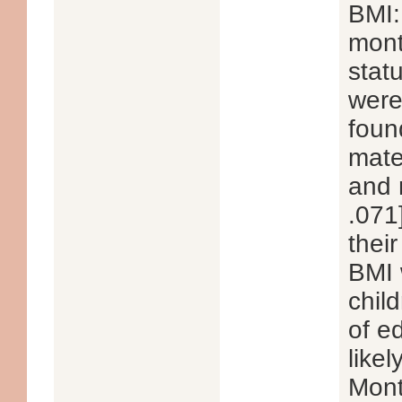
BMI:
mont
statu
wer
foun
mate
and 
.071
thei
BMI 
chil
of e
like
Mont