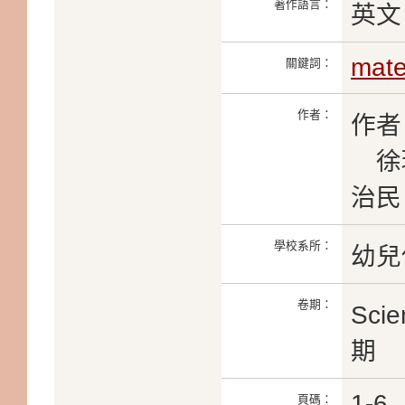
著作語言：
英文
mate
關鍵詞：
作者：
作者
徐珮
治民
學校系所：
幼兒
卷期：
Scie
期
1-6
頁碼：