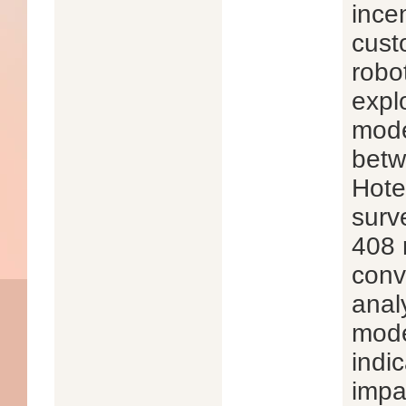
ince
cust
robo
expl
mode
betw
Hote
surv
408 
conv
anal
mode
indi
impa