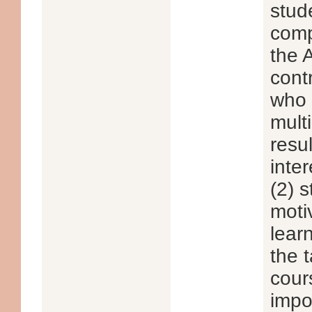
stud
comp
the 
cont
who 
mult
resu
inte
(2) 
moti
lear
the 
cour
impo