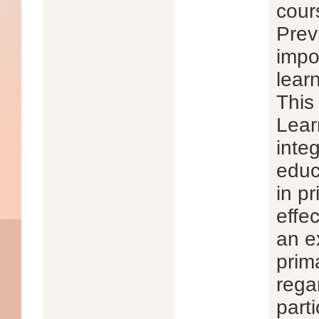
cour
Prev
impo
lear
This
Lear
inte
educ
in p
effe
an e
prim
rega
part