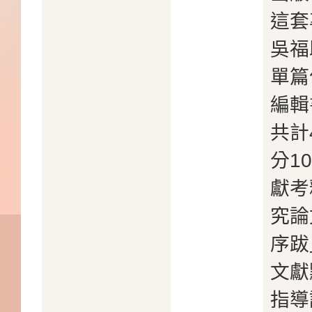
這套
吳福
單篇
編輯
共計
分1
獻考
究論
序跋
文獻
指導