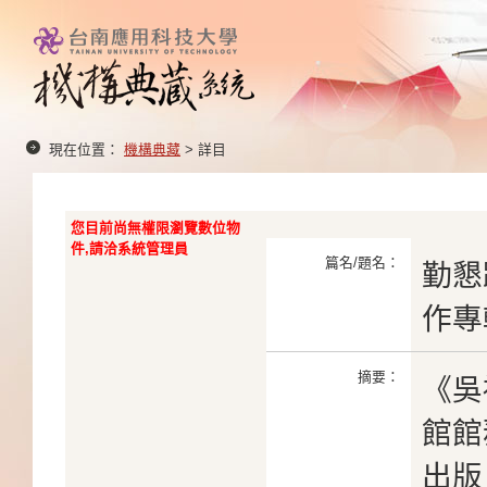
現在位置：
機構典藏
> 詳目
您目前尚無權限瀏覽數位物
件,請洽系統管理員
篇名/題名：
勤懇
作專
摘要：
《吳
館館
出版