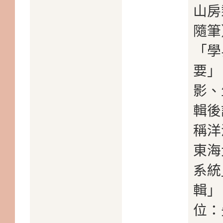
山房
隨筆
「學
要」
影、
輯後
稱洋
東海
系統
輯」
位：