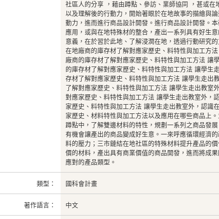
社區人的分享 ，藉由蹲點、參訪、業師協同 ，甚或在
以及理解後的行動力，開始著眼於在地故事的描繪與論
動力，進而進行商品設計開發。進行商品設計開發。本
應用，或與在地特殊材的整合，產出一系列具有好生意
意義，在於習於此地、了解浸潤在地，透過行動研究的
在地廠商的庫存材了解對應家歷史、料特性與加工方法
廠商的庫存材了解對應家歷史、料特性與加工方法 讓
的庫存材了解對應家歷史、料特性與加工方法 讓學生
存材了解對應家歷史、料特性與加工方法 讓學生走出
了解對應家歷史、料特性與加工方法 讓學生走出教室
對應家歷史、料特性與加工方法 讓學生走出教室外，
家歷史、料特性與加工方法 讓學生走出教室外，認識
家歷史、材料特性與加工方法以及應用在哪些商品上。
蹲點中，了解雙邊材料的特性，規劃一系列之商品發展
有機會讓產出的商品變成好生意。一來呼應循環經濟的
料的壓力；三市鏈結在地社區的特殊材料提升產品的價
價的材料，產出具有商業價值的商品開發，進而將成果
應對的產品類型。
類型：
國科會計畫
著作語言：
中文