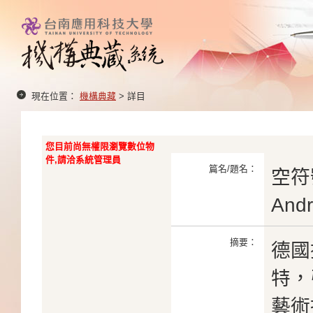
現在位置：
機構典藏
> 詳目
您目前尚無權限瀏覽數位物
件,請洽系統管理員
篇名/題名：
空符
And
摘要：
德國
特，
藝術