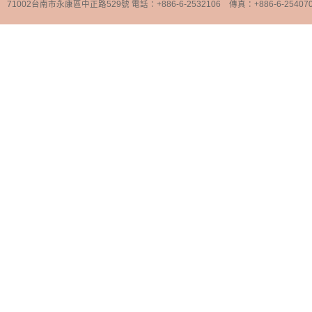
71002台南市永康區中正路529號 電話：+886-6-2532106 傳真：+886-6-25407