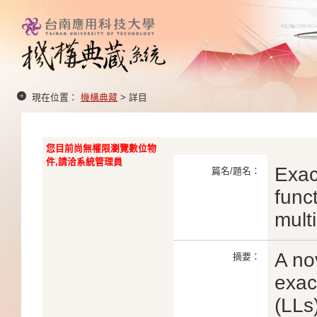
現在位置：
機構典藏
> 詳目
您目前尚無權限瀏覽數位物
件,請洽系統管理員
Exac
篇名/題名：
func
mult
A no
摘要：
exac
(LLs