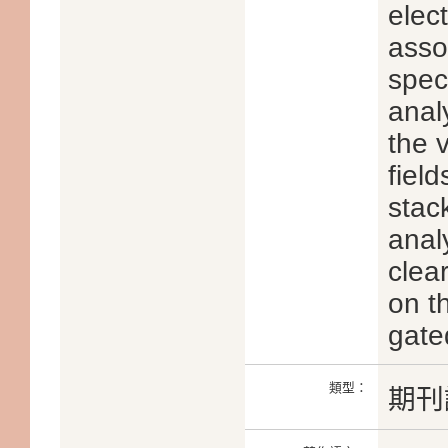
elec
asso
spec
anal
the v
fiel
stac
anal
clea
on t
gate
類型：
期刊