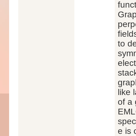
func
Grap
perp
field
to d
symm
elec
stac
grap
like
of a
EMLG
spec
e is