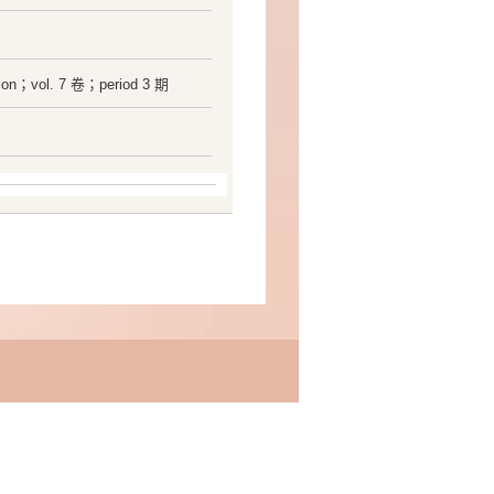
cation；vol. 7 卷；period 3 期