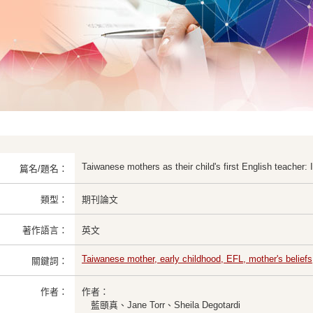
Taiwanese mothers as their child's first English teacher:
篇名/題名：
類型：
期刊論文
著作語言：
英文
Taiwanese mother, early childhood, EFL, mother's beliefs
關鍵詞：
作者：
作者：
藍頤真、Jane Torr、Sheila Degotardi