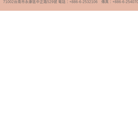
71002台南市永康區中正路529號 電話：+886-6-2532106 傳真：+886-6-25407