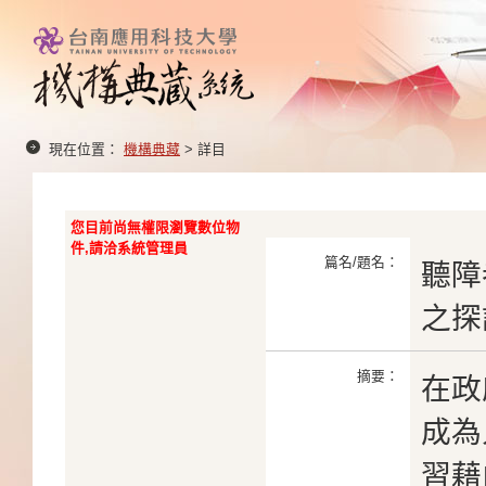
現在位置：
機構典藏
> 詳目
您目前尚無權限瀏覽數位物
件,請洽系統管理員
篇名/題名：
聽障
之探
摘要：
在政
成為
習藉