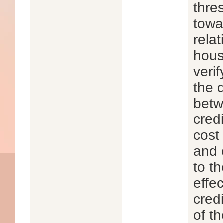
thre
towa
rela
hous
verif
the 
betw
cred
cost
and 
to t
effe
cred
of t