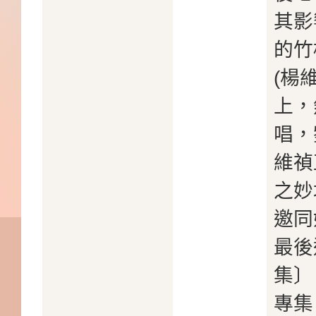
其影
的竹
(楊
上，
唱，
維禎
之妙
邀同
最後
集〕
專集