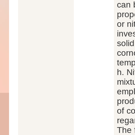
can 
prop
or n
inve
soli
corn
temp
h. N
mixt
empl
prod
of c
rega
The 