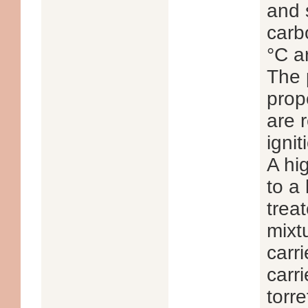
and 
carb
°C a
The 
prop
are 
igni
A hi
to a
trea
mixt
carr
carr
torr