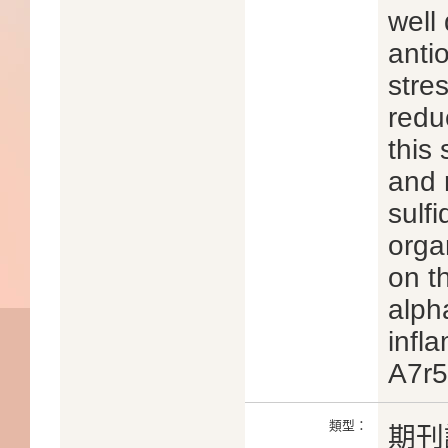
well
anti
stre
redu
this 
and 
sulf
orga
on th
alph
infl
A7r5 
類型：
期刊