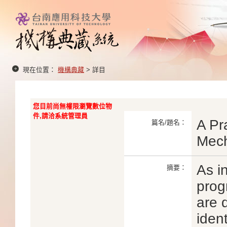
現在位置：
機構典藏
> 詳目
您目前尚無權限瀏覽數位物
件,請洽系統管理員
A Pr
篇名/題名：
Mech
As i
摘要：
prog
are 
ident