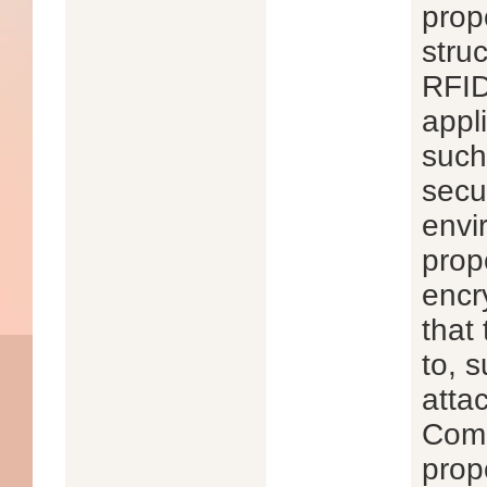
prop
stru
RFID
appl
such
secur
envi
prop
encr
that 
to, 
atta
Comp
prop