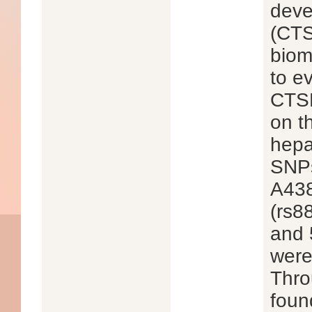
deve
(CTS
biom
to e
CTS
on t
hepa
SNPs
A438
(rs8
and 
were
Thro
foun