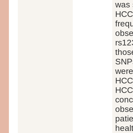
was s
HCC 
freq
obse
rs12
thos
SNPs
were
HCC 
HCC 
conc
obse
pati
heal