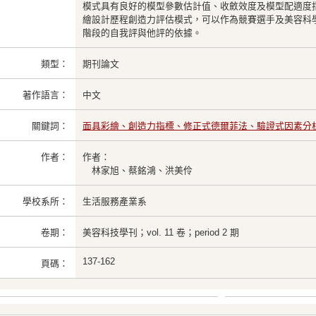
模式具有良好的模型參數估計值、收斂效度及模型配適度
繪設計歷程創造力評估模式，可以作為競賽選手及美容科
階段的自我評與他評的依據。
類型：
期刊論文
著作語言：
中文
關鍵詞：
面具彩繪、創造力指標、修正式德爾菲法、驗證式因素分
作者：
作者：
林家旭、蔡銘鴻、洪美伶
學校系所：
生活服務產業系
卷期：
美容科技學刊；vol. 11 卷；period 2 期
137-162
頁碼：