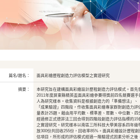
篇名/題名：
面具彩繪歷程創造力評估模型之實證研究
摘要：
本研究旨在建構面具彩繪設計歷程創造力評估模式。首先
2011年度屏東縣精英盃面具彩繪參賽得獎前四名競賽選手
人為研究樣本。收集資料是根據創造力的「準備想法」、
「成果驗證」四階段，作收集面具彩繪專家群對創造力評
量表計25題。藉由用平均數、標準差、眾數、中位數、四
經過修正式德菲法三回合得到四階段創造力評估指標的15
之實證研究。研究樣本以南區三所科技大學美容系四年級
放300份共回收255份，回收率85%。面具彩繪設計歷程
估項目，所形成的評估模式經過一階驗證式因素分析之後