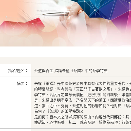
篇名/題名：
茶道與養生-綜論朱權《茶譜》中的茶學特點
摘要：
朱權《茶譜》是中國茶史發展中具有代表性的重要著作，
的轉變關鍵，學者譽為「真正開千古茗飲之宗」，朱權也
學特點，高度肯定其意義價值。經檢視相關資料後，筆者
是：朱權出身明室皇族，乃名聞天下的藩王，因遭受政治
道、戲曲之中。究竟，茶道對他的影響如何？他對於「茶
為何？《茶譜》的茶學特點又
是如何？皆本文之所以撰寫的緣由。內容分為兩部份：其
療認知、心性修養。其二，感官品評，歸納為兩項：行茶