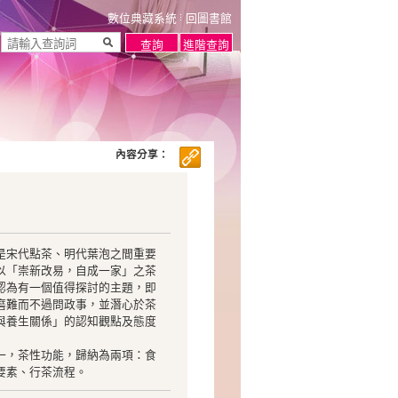
數位典藏系統
回圖書館
內容分享：
是宋代點茶、明代葉泡之間重要
以「崇新改易，自成一家」之茶
認為有一個值得探討的主題，即
磨難而不過問政事，並潛心於茶
與養生關係」的認知觀點及態度
一，茶性功能，歸納為兩項：食
要素、行茶流程。