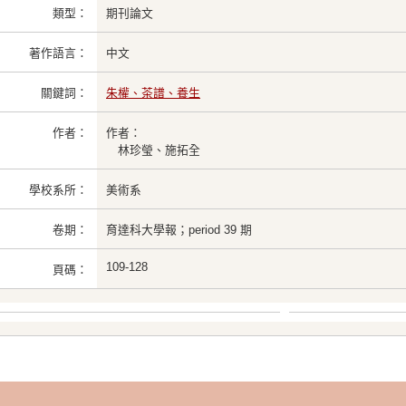
類型：
期刊論文
著作語言：
中文
關鍵詞：
朱權、茶譜、養生
作者：
作者：
林珍瑩、施拓全
學校系所：
美術系
卷期：
育達科大學報；period 39 期
109-128
頁碼：