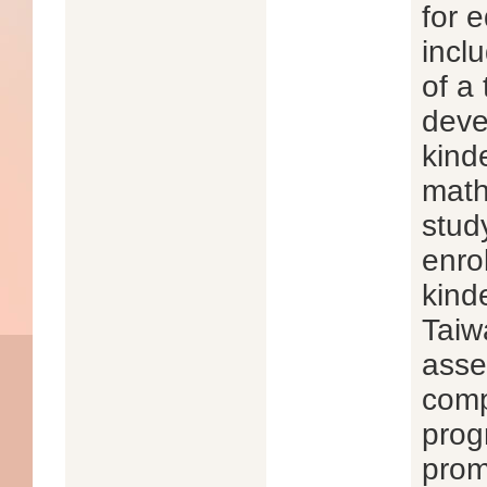
for 
incl
of a
deve
kind
math
stud
enro
kind
Taiw
asse
comp
prog
prom