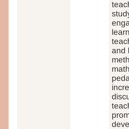
teac
stud
enga
lear
teac
and 
meth
math
peda
incre
disc
teac
prom
deve