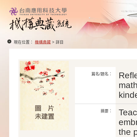
現在位置：
機構典藏
> 詳目
Refl
篇名/題名：
math
kind
Teac
摘要：
embr
the 