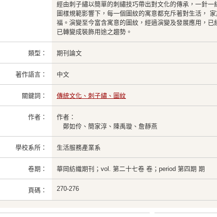
經由刺子繡以簡單的刺繡技巧帶出對文化的傳承，一針一
圖樣規範影響下，每一個圖紋的寓意都充斥著對生活， 
福。演變至今富含寓意的圖紋，經過演變及發展應用，已
已轉變成裝飾用途之趨勢。
類型：
期刊論文
著作語言：
中文
關鍵詞：
傳統文化、刺子繡、圖紋
作者：
作者：
鄭如伶、簡家淳、陳禹璇、詹靜燕
學校系所：
生活服務產業系
卷期：
華岡紡織期刊；vol. 第二十七卷 卷；period 第四期 期
270-276
頁碼：