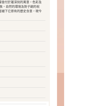
線皆付於著深刻的寓意，色彩及
家族，自然的環境及對子嗣的祝
經褪下它原有的歷史含意，現今