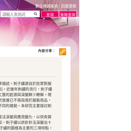
數位典藏系統
回圖書館
內容分享：
準描述。刺子繡源自於民眾對服
1]。近幾年刺繡的流行，刺子繡
工藝的起源與演變鮮少瞭解。現
代發展已不再局限於服裝用品，
不同的樣貌。本研究主要探討刺
技法演變與應用變化，以供有興
知，刺子繡以拱針針法演變出十
刺子繡的圖樣為主要的三項特點。