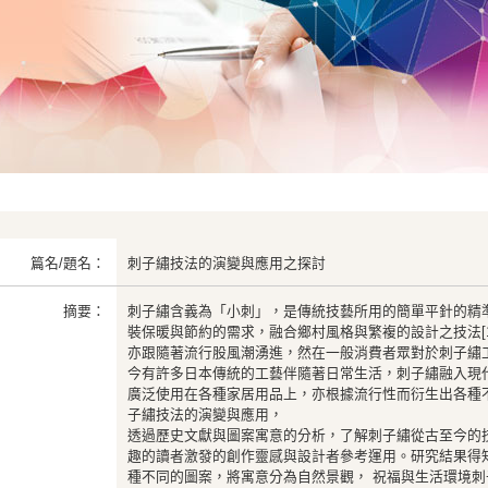
篇名/題名：
刺子繡技法的演變與應用之探討
摘要：
刺子繡含義為「小刺」，是傳統技藝所用的簡單平針的精
裝保暖與節約的需求，融合鄉村風格與繁複的設計之技法[
亦跟隨著流行股風潮湧進，然在一般消費者眾對於刺子繡
今有許多日本傳統的工藝伴隨著日常生活，刺子繡融入現
廣泛使用在各種家居用品上，亦根據流行性而衍生出各種
子繡技法的演變與應用，
透過歷史文獻與圖案寓意的分析，了解刺子繡從古至今的
趣的讀者激發的創作靈感與設計者參考運用。研究結果得
種不同的圖案，將寓意分為自然景觀， 祝福與生活環境