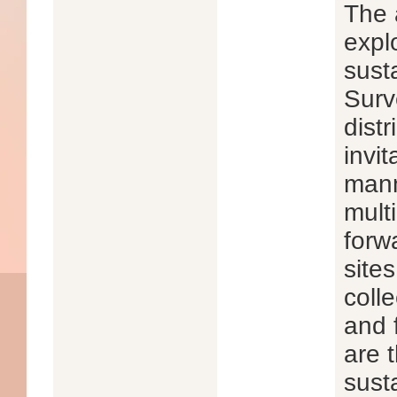
The a
expl
sust
Surv
dist
invi
mann
mult
forw
site
coll
and 
are 
sust