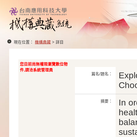
現在位置：
機構典藏
> 詳目
您目前尚無權限瀏覽數位物
件,請洽系統管理員
Expl
篇名/題名：
Choo
In o
摘要：
heal
bala
sust