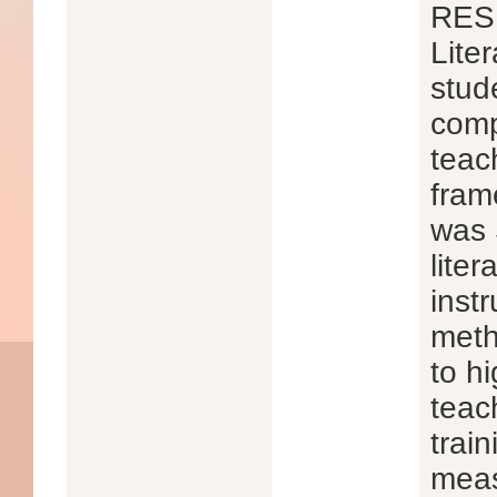
RES
Lite
stud
comp
teac
fram
was 
lite
instr
meth
to hi
teac
trai
meas