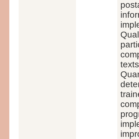
post
info
impl
Qual
part
comp
texts
Quan
dete
trai
comp
prog
impl
impr