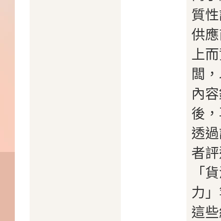
質性
供應
上而
闆，
內容
後，
透過
者評
「貨
力」
這些