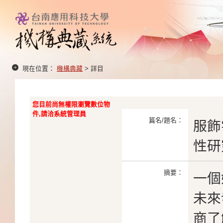
現在位置：
機構典藏
> 詳目
您目前尚無權限瀏覽數位物
件,請洽系統管理員
篇名/題名：
服飾
性研
摘要：
一個
未來
商了