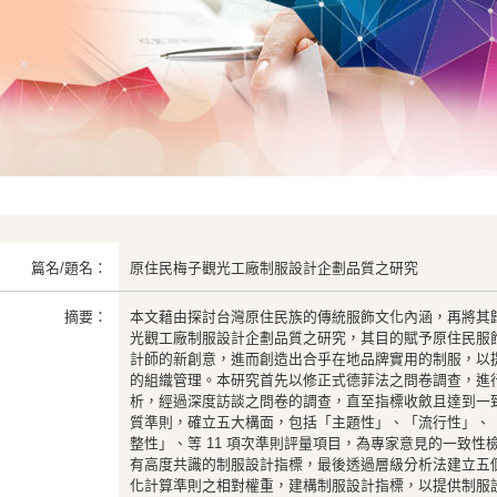
篇名/題名：
原住民梅子觀光工廠制服設計企劃品質之研究
摘要：
本文藉由探討台灣原住民族的傳統服飾文化內涵，再將其
光觀工廠制服設計企劃品質之研究，其目的賦予原住民服
計師的新創意，進而創造出合乎在地品牌實用的制服，以
的組織管理。本研究首先以修正式德菲法之問卷調查，進
析，經過深度訪談之問卷的調查，直至指標收斂且達到一
質準則，確立五大構面，包括「主題性」、「流行性」、
整性」、等 11 項次準則評量項目，為專家意見的一致
有高度共識的制服設計指標，最後透過層級分析法建立五個
化計算準則之相對權重，建構制服設計指標，以提供制服