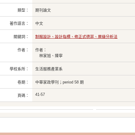
類型：
期刊論文
著作語言：
中文
關鍵詞：
制服設計、設計指標、修正式德菲、層級分析法
作者：
作者：
林家旭、陳寧
學校系所：
生活服務產業系
卷期：
中華家政學刊；period 58 期
41-57
頁碼：