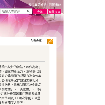
數位典藏系統
回圖書館
內容分享：
歸納出設計的特點，以作為梅子
飾、圖紋的新活力，激發現代設
提升企業團體的凝聚力及有效率
行各領域專家群觀點之量化分
致性結果，找出制服設計企劃品
「創意性」、「美感性」、「完
性檢定與分析篩選出在專業考量具
主準則及 11 項次準則，以量
設計與開發之參考。