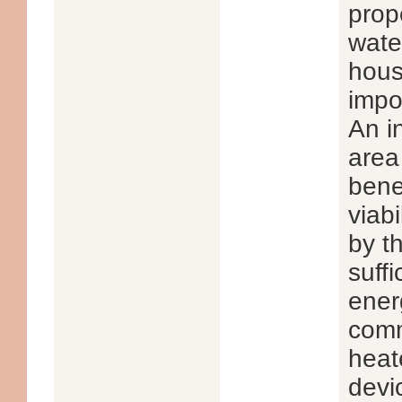
prop
wate
hous
impor
An i
area 
bene
viabi
by t
suffi
ener
comm
heat
devi