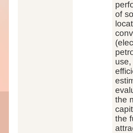
perf
of s
loca
conv
(elec
petr
use,
effic
esti
eval
the m
capi
the f
attr