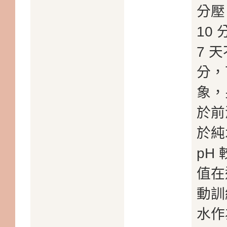
分壓
10
7 
分，
象，
於前
於純
pH
值在
動訓
水作