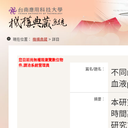
現在位置：
機構典藏
> 詳目
您目前尚無權限瀏覽數位物
件,請洽系統管理員
篇名/題名：
不同
血液
摘要：
本研
時間
研究