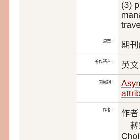
(3) 
mana
trave
類型：
期刊
著作語言：
英文
Asym
關鍵詞：
attri
作者：
作者
蔣家皓
Choi