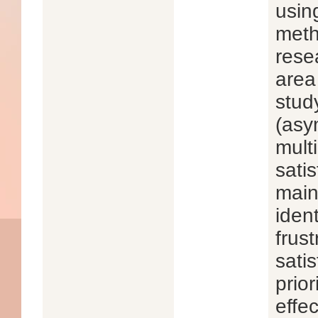
usin
meth
rese
area 
stud
(asy
multi
sati
main
ident
frust
satis
prior
effe