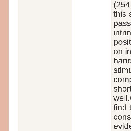
(254
this
pass
intr
posit
on i
hand
stim
comp
shor
well.
find
cons
evid