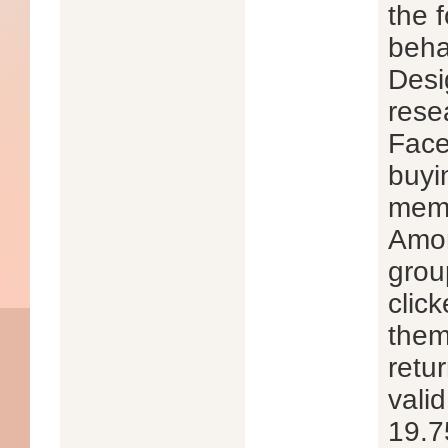
the 
beha
Desi
resea
Face
buyi
memb
Amon
grou
clic
them
retu
vali
19.7