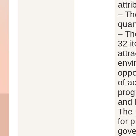
attr
– Th
quan
– Th
32 i
attra
envir
oppo
of a
prog
and 
The 
for p
gove