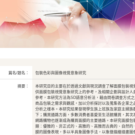
篇名/題名：
包裝色彩與圖像視覺意象研究
摘要：
本研究目的主要在於透過文獻與現況調查了解面膜包裝視
供面膜包裝視覺意象研究上的參考，及相關企劃與設計人
參考，本研究方法為SD語意分析法，藉由問卷調查方式
商品包裝之需求與觀感，加以分析探討以及蒐集各企業之
分析之樣本。本研究結果發現學生族上班族及家庭主婦族群
下；購買通路方面，多數消費者喜愛至生活館購買，其次
網路購物也逐漸成為購買面膜的主要通路。本研究面膜包
類：優雅的、非正式的、高雅的、高雅而古典的、自然的
膜的圖像表現，多以半具象圖像手法，以象徵描繪插畫圖