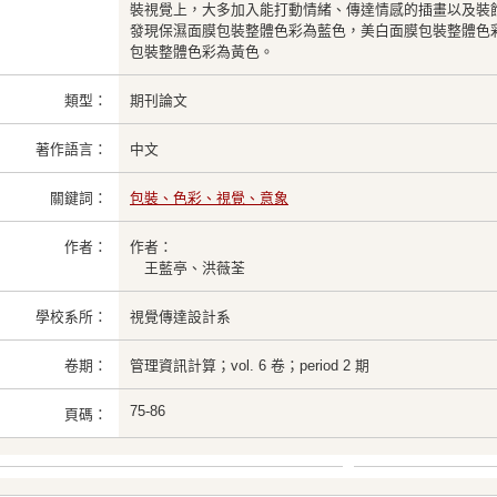
裝視覺上，大多加入能打動情緒、傳達情感的插畫以及裝
發現保濕面膜包裝整體色彩為藍色，美白面膜包裝整體色
包裝整體色彩為黃色。
類型：
期刊論文
著作語言：
中文
關鍵詞：
包裝、色彩、視覺、意象
作者：
作者：
王藍亭、洪薇荃
學校系所：
視覺傳達設計系
卷期：
管理資訊計算；vol. 6 卷；period 2 期
75-86
頁碼：