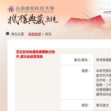
現在位置：
機構典藏
> 詳目
您目前尚無權限瀏覽數位物
件,請洽系統管理員
篇名/題名：
排灣族圖
摘要：
本研究將
創作的可
百步蛇、
服飾。三
改變圖騰
麗時尚的
類型：
期刊論文