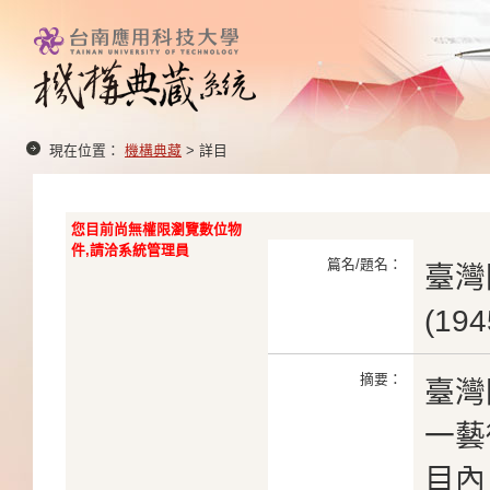
現在位置：
機構典藏
> 詳目
您目前尚無權限瀏覽數位物
件,請洽系統管理員
篇名/題名：
臺灣
(19
摘要：
臺灣
一藝
目內