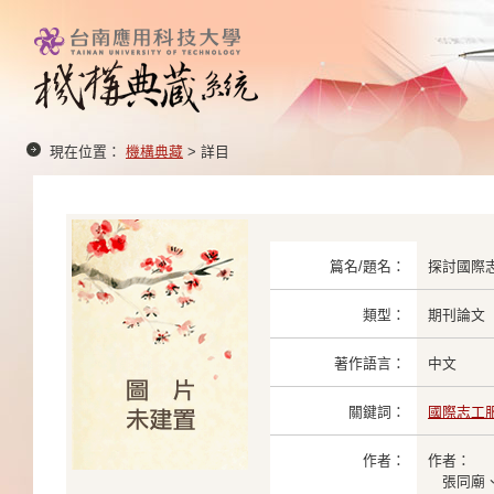
現在位置：
機構典藏
> 詳目
篇名/題名：
探討國際
類型：
期刊論文
著作語言：
中文
關鍵詞：
國際志工
作者：
作者：
張同廟、