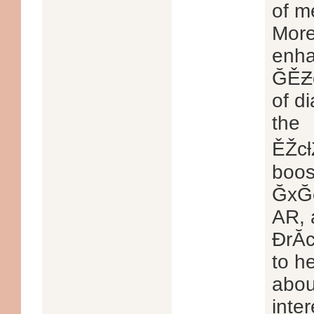
of m
More
enha
ĞĚƵc
of d
the
ĚŽcƚ
boos
ĞxĞc
AR, 
ƉrĂc
to h
abou
inte