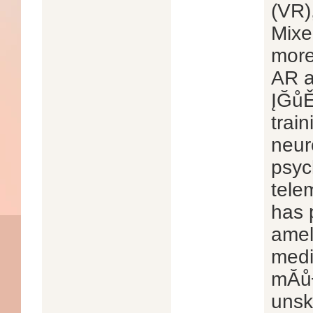
(VR)
Mixe
more
AR a
ĮĞůĚ
trai
neur
psyc
tele
has 
amel
medi
mĂůƉ
unsk