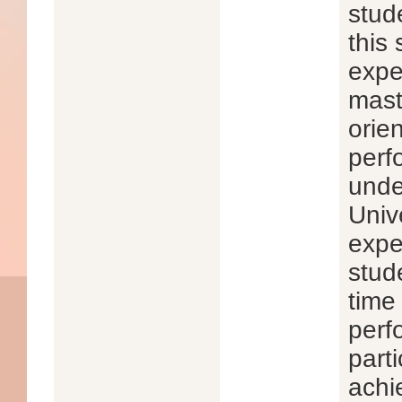
stud
this
expe
mast
orie
perf
unde
Unive
expe
stud
time
perf
parti
achi