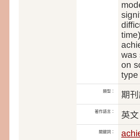
mode
signi
diffi
time
achi
was s
on s
type
類型：
期刊
著作語言：
英文
achi
關鍵詞：