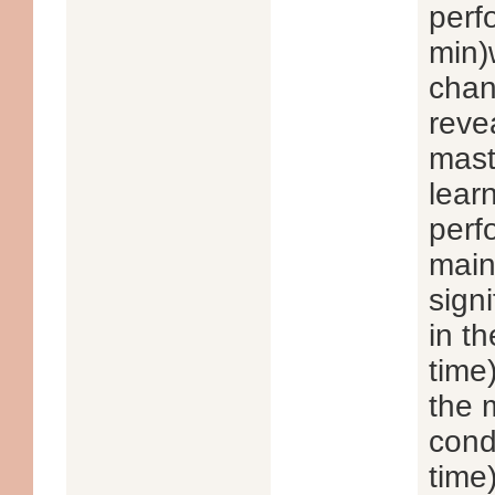
perf
min)
chan
reve
mast
lear
perf
main
sign
in th
time)
the 
cond
time