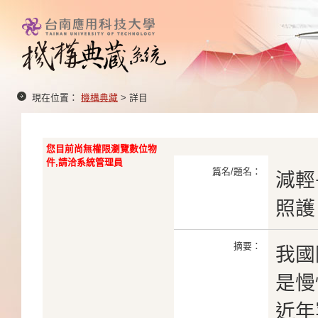
現在位置：
機構典藏
> 詳目
您目前尚無權限瀏覽數位物
件,請洽系統管理員
篇名/題名：
減輕
照護
摘要：
我國
是慢
近年