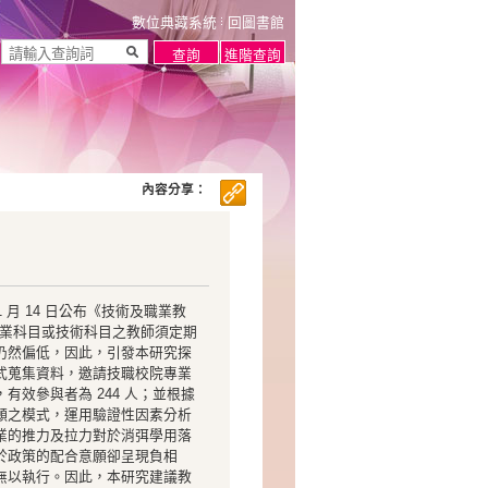
數位典藏系統
回圖書館
內容分享：
 月 14 日公布《技術及職業教
院專業科目或技術科目之教師須定期
仍然偏低，因此，引發本研究探
式蒐集資料，邀請技職校院專業
效參與者為 244 人；並根據
願之模式，運用驗證性因素分析
業的推力及拉力對於消弭學用落
於政策的配合意願卻呈現負相
無以執行。因此，本研究建議教