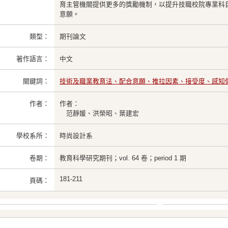
育主管機關提供更多的獎勵機制，以提升技職校院專業科
意願。
類型：
期刊論文
著作語言：
中文
關鍵詞：
技術及職業教育法、配合意願、推拉因素、接受度、感知
作者：
作者：
范靜媛、洪榮昭、葉建宏
學校系所：
時尚設計系
卷期：
教育科學研究期刊；vol. 64 卷；period 1 期
181-211
頁碼：