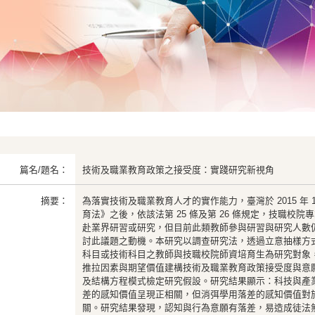
篇名/題名：
技術及職業教育政策之接受度：實踐研究新視角
摘要：
為落實技術及職業教育人才的實作能力，臺灣於 2015 年 1
育法》之後，依該法第 25 條及第 26 條規定，技職校
赴業界研習或研究，但目前此類教師參與研習與研究人數
討此議題之動機。本研究以調查研究法，透過立意抽樣方
科目或技術科目之教師與技職校院師資培育生為研究對象，有
推拉因素與期望價值建構技術及職業教育政策接受度與意
及結構方程模式檢定研究假設。研究結果顯示：科技與產
差的感知價值呈現正相關，但消弭學用落差的感知價值對
關。研究結果發現，認知與行為意願有落差，易造成徒法