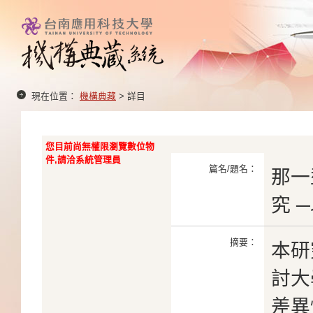
現在位置：
機構典藏
> 詳目
您目前尚無權限瀏覽數位物
件,請洽系統管理員
篇名/題名：
那一
究 
摘要：
本研
討大
差異