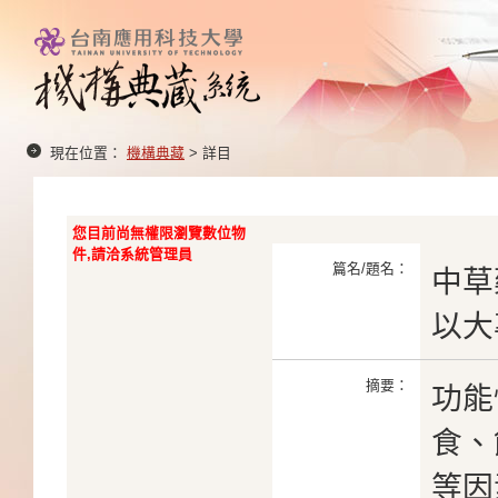
現在位置：
機構典藏
> 詳目
您目前尚無權限瀏覽數位物
件,請洽系統管理員
篇名/題名：
中草
以大
摘要：
功能
食、
等因