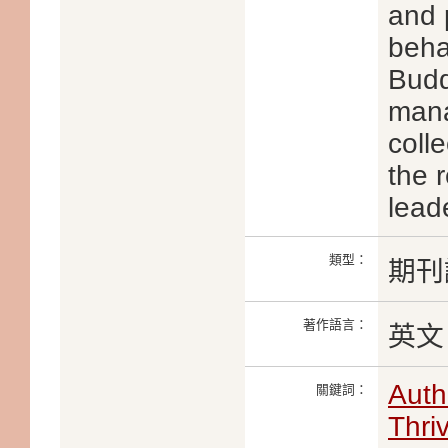
and 
behav
Budd
mana
coll
the 
leade
類型：
期刊
著作語言：
英文
Auth
關鍵詞：
Thri