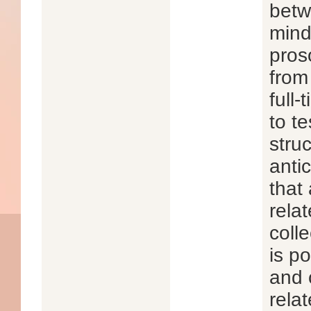
betw
mind
pros
from 
full
to t
stru
antic
that 
rela
colle
is po
and c
rela