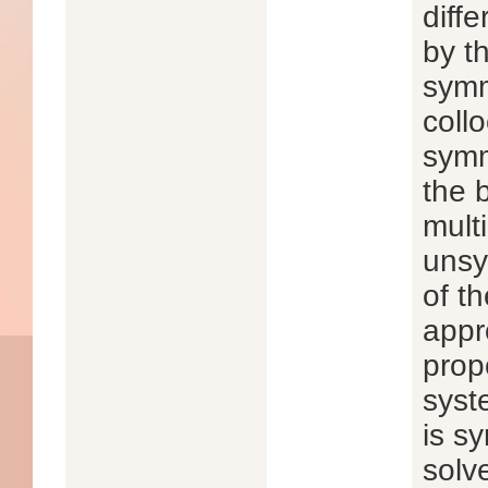
diff
by t
symm
coll
symm
the b
mult
unsy
of t
appr
prop
syst
is s
solv