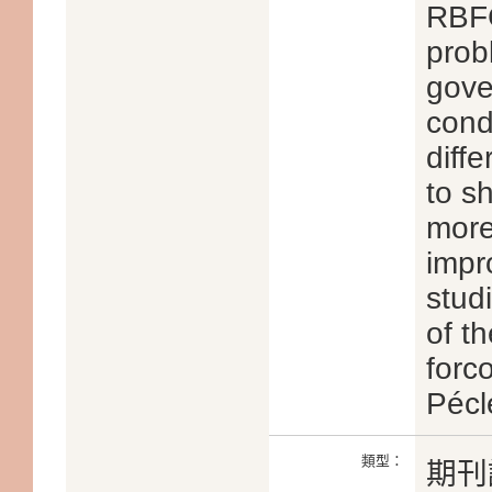
RBFC
prob
gove
cond
diff
to s
more
impr
studi
of t
forc
Pécl
類型：
期刊